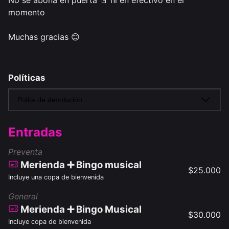
No sé abona en puerta 🚪 ni en efectivo en el 
momento 

Muchas gracias 😊

Políticas
Polita de devolución
Entradas
Preventa
Merienda ➕ Bingo musical
$
25.000
Incluye una copa de bienvenida
General
Merienda ➕ Bingo Musical
$
30.000
Incluye copa de bienvenida