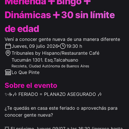
Merienda ➕ Bingo ➕
Dinámicas ➕ 30 sin límite
de edad
Vení a conocer gente nueva de una manera diferente
Jueves
,
09 julio 2026
19:30 h
Tribunales by Hispano/Restaurante Café
Tucumán 1301. Esq.Talcahuano
Recoleta
,
Ciudad Autónoma de Buenos Aires
Lo Que Pinte
Sobre el evento
✨☕️🎶 FERIADO = PLANAZO ASEGURADO 🎶

¿Te quedás en casa este feriado o aprovechás para 
conocer gente nueva?

💥 El próximo Jueves 09/07 a las 16:30 (ingreso hasta 