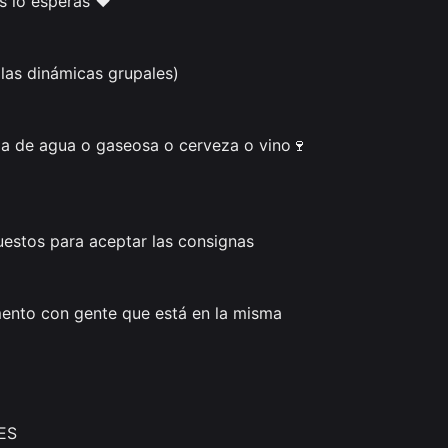
lo esperás ❤️

las dinámicas grupales)

pa de agua o gaseosa o cerveza o vino🍷

estos para aceptar las consignas 
omento con gente que está en la misma 
S 
