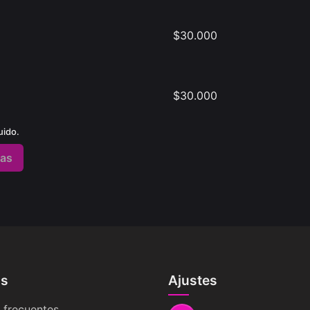
$
30.000
$
30.000
uido.
das
os
Ajustes
 frecuentes